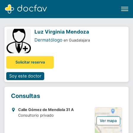
Luz Virginia Mendoza
Dermatólogo
en Guadalajara
Buscar
Solicitar reserva
Software para clínicas
Soporte
Soy este doctor
¿Eres un doctor?
Consultas
Calle Gómez de Mendiola 31 A
Consultorio privado
Ver mapa