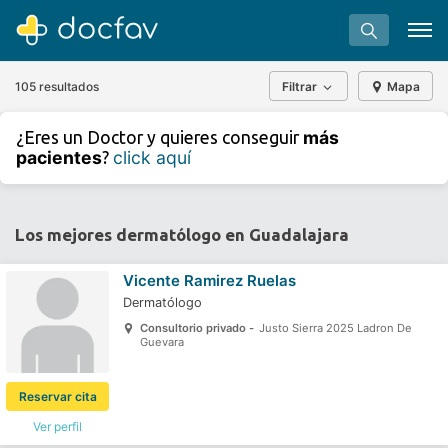
105 resultados
Filtrar
Mapa
+
−
más
¿Eres un Doctor y quieres conseguir
⇧
pacientes
click aquí
?
»
©
OpenStreetMap
contributors.
Buscar
Software para clínicas
Los mejores dermatólogo en Guadalajara
Soporte
Vicente Ramirez Ruelas
¿Eres un doctor?
Dermatólogo
Consultorio privado -
Justo Sierra 2025 Ladron De
Guevara
Reservar cita
Ver perfil