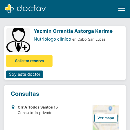
Yazmin Orrantia Astorga Karime
Nutriólogo clínico
en Cabo San Lucas
Buscar
Solicitar reserva
Software para clínicas
Soporte
Soy este doctor
¿Eres un doctor?
Consultas
Crr A Todos Santos 15
Consultorio privado
Ver mapa