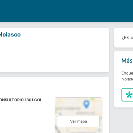
Nolasco
¿Es 
Más 
Encue
Nolas
ONSULTORIO 1301 COL.
Ver mapa