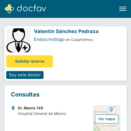
Valentín Sánchez Pedraza
Endocrinólogo
en Cuauhtémoc
Buscar
Solicitar reserva
Software para clínicas
Soporte
Soy este doctor
¿Eres un doctor?
Consultas
Dr. Blamis 148
Hospital General de México
Ver mapa