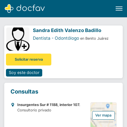
Sandra Edith Valenzo Badillo
Dentista - Odontólogo
en Benito Juárez
Buscar
Solicitar reserva
Software para clínicas
Soporte
Soy este doctor
¿Eres un doctor?
Consultas
Insurgentes Sur # 1188, interior 107.
Consultorio privado
Ver mapa