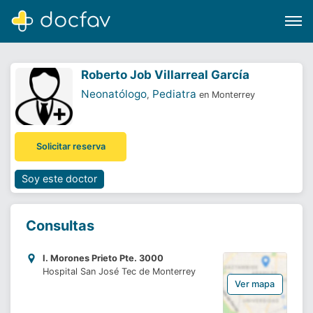
Roberto Job Villarreal García
Neonatólogo
Pediatra
,
en Monterrey
Buscar
Solicitar reserva
Software para clínicas
Soporte
Soy este doctor
¿Eres un doctor?
Consultas
I. Morones Prieto Pte. 3000
Hospital San José Tec de Monterrey
Ver mapa