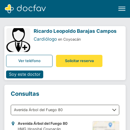
Ricardo Leopoldo Barajas Campos
Cardiólogo
en Coyoacán
Buscar
Ver teléfono
Solicitar reserva
Software para clínicas
Soporte
Soy este doctor
¿Eres un doctor?
Consultas
Avenida Árbol del Fuego 80
HMG Hospital Coyoacán