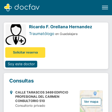
Ricardo F. Orellana Hernandez
Traumatólogo
en Guadalajara
Buscar
Solicitar reserva
Software para clínicas
Soporte
Soy este doctor
¿Eres un doctor?
Consultas
CALLE TARASCOS 3469 EDIFICIO
PROFESIONAL DEL CARMEN
CONSULTORIO 510
Ver mapa
Consultorio privado