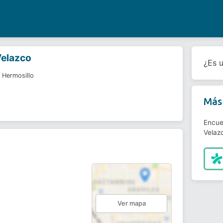
Velazco
¿Es 
 Hermosillo
Más 
Encue
Velaz
Ver mapa