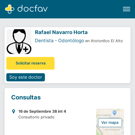
Rafael Navarro Horta
Dentista - Odontólogo
en Atotonilco El Alto
Buscar
Solicitar reserva
Software para clínicas
Soporte
Soy este doctor
¿Eres un doctor?
Consultas
16 de Septiembre 38 int 4
Consultorio privado
Ver mapa