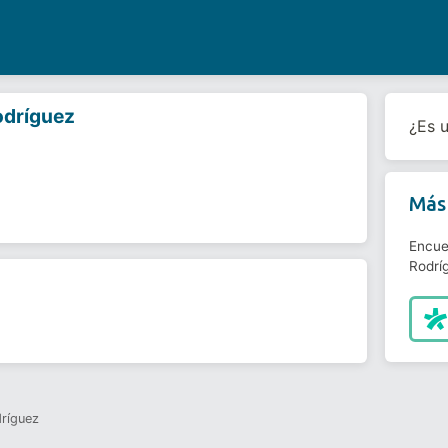
odríguez
¿Es 
Más 
Encue
Rodrí
ríguez