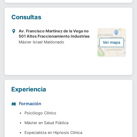
Especialista en Hipnosis Clínica por el Instituto Milton H 
Erickson de Guadalajara, Jal.

Perito en Psicología Forense por el INADEP en Toluca.

Consultas
Especialista en el tratamiento de adicciones y prevención de 
adicciones.

Av. Francisco Martínez de la Vega no
501 Altos Fraccionamiento Industrias
www.psicologosanluis.com 
Máster Israel Maldonado
Ver mapa
Experiencia
Formación
Psicólogo Clínico 
Máster en Salud Pública 
Especialista en Hipnosis Clínica 