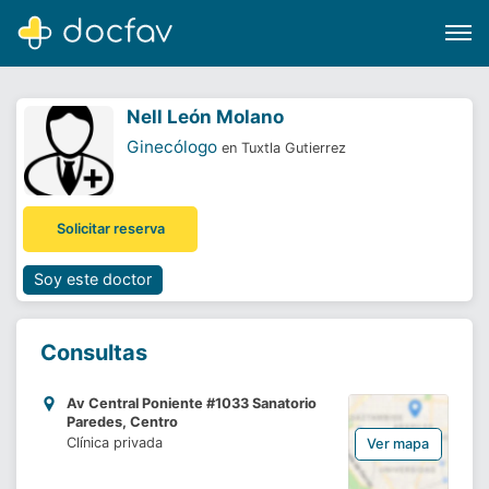
Nell León Molano
Ginecólogo
en Tuxtla Gutierrez
Buscar
Solicitar reserva
Software para clínicas
Soporte
Soy este doctor
¿Eres un doctor?
Consultas
Av Central Poniente #1033 Sanatorio
Paredes, Centro
Clínica privada
Ver mapa