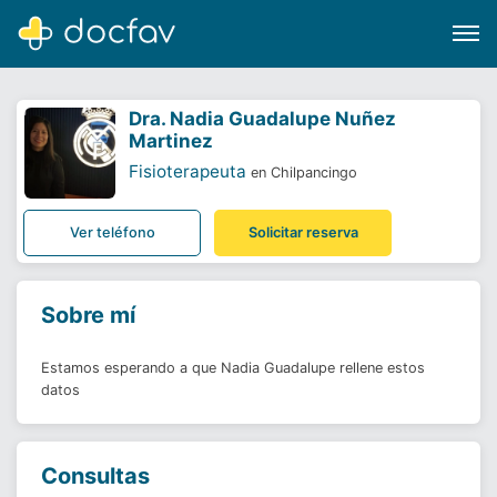
Dra.
Nadia Guadalupe Nuñez
Martinez
Fisioterapeuta
en Chilpancingo
Buscar
Ver teléfono
Solicitar reserva
Software para clínicas
Soporte
Sobre mí
¿Eres un doctor?
Estamos esperando a que Nadia Guadalupe rellene estos
datos
Consultas