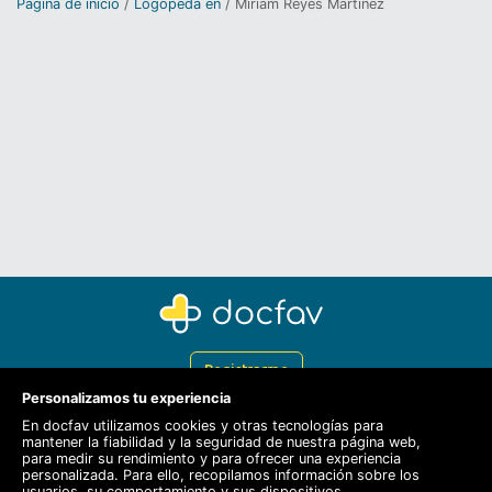
Página de inicio
Logopeda en
Miriam Reyes Martinez
Registrarme
Personalizamos tu experiencia
Docfav
En docfav utilizamos cookies y otras tecnologías para
mantener la fiabilidad y la seguridad de nuestra página web,
Recursos
para medir su rendimiento y para ofrecer una experiencia
personalizada. Para ello, recopilamos información sobre los
Para doctores
usuarios, su comportamiento y sus dispositivos