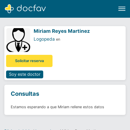
Miriam Reyes Martinez
Logopeda
en
Buscar
Solicitar reserva
Software para clínicas
Soporte
Soy este doctor
¿Eres un doctor?
Consultas
Estamos esperando a que Miriam rellene estos datos