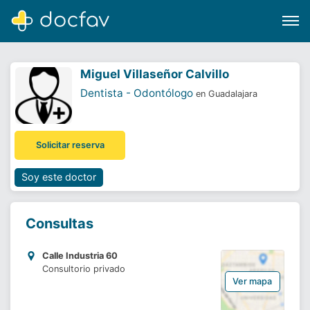
Miguel Villaseñor Calvillo
Dentista - Odontólogo
en Guadalajara
Buscar
Solicitar reserva
Software para clínicas
Soporte
Soy este doctor
¿Eres un doctor?
Consultas
Calle Industria 60
Consultorio privado
Ver mapa