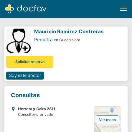
Mauricio Ramirez Contreras
Pediatra
en Guadalajara
Buscar
Solicitar reserva
Software para clínicas
Soporte
Soy este doctor
¿Eres un doctor?
Consultas
Herrera y Cairo 2811
Consultorio privado
Ver mapa