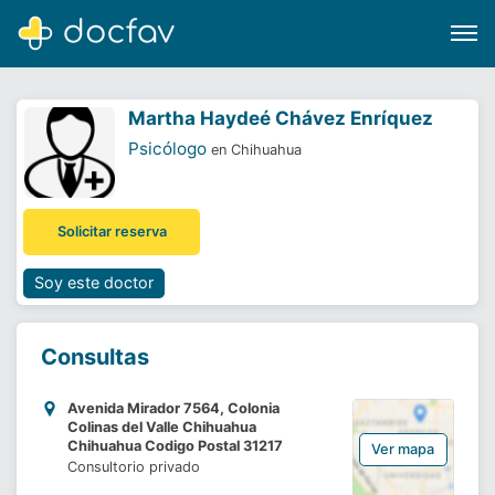
Martha Haydeé Chávez Enríquez
Psicólogo
en Chihuahua
Buscar
Solicitar reserva
Software para clínicas
Soporte
Soy este doctor
¿Eres un doctor?
Consultas
Avenida Mirador 7564, Colonia
Colinas del Valle Chihuahua
Chihuahua Codigo Postal 31217
Ver mapa
Consultorio privado