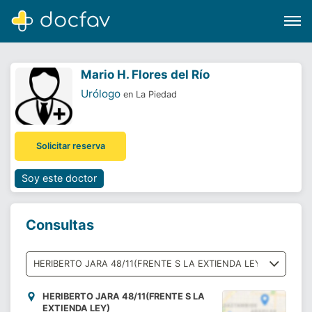
Mario H. Flores del Río
Urólogo
en La Piedad
Buscar
Solicitar reserva
Software para clínicas
Soporte
Soy este doctor
¿Eres un doctor?
Consultas
HERIBERTO JARA 48/11(FRENTE S LA
EXTIENDA LEY)