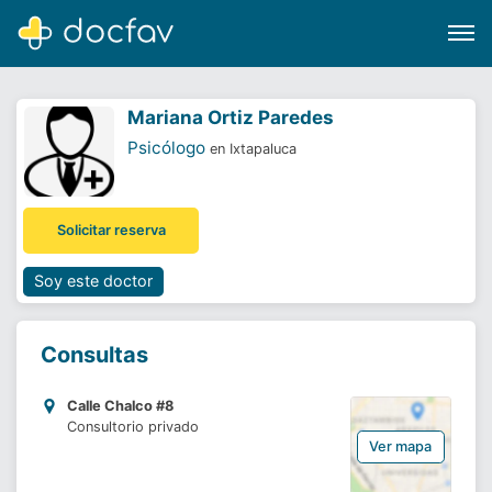
Mariana Ortiz Paredes
Psicólogo
en Ixtapaluca
Buscar
Solicitar reserva
Software para clínicas
Soporte
Soy este doctor
¿Eres un doctor?
Consultas
Calle Chalco #8
Consultorio privado
Ver mapa