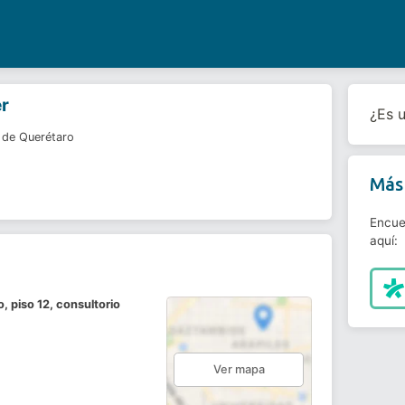
er
¿Es 
 de Querétaro
Más 
Encue
aquí:
, piso 12, consultorio
Ver mapa