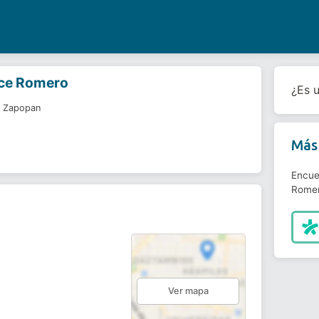
rce Romero
¿Es 
n Zapopan
Más 
Encue
Romer
Ver mapa