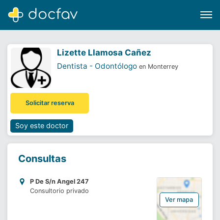
Lizette Llamosa Cañez
Dentista - Odontólogo
en Monterrey
Buscar
Solicitar reserva
Software para clínicas
Soporte
Soy este doctor
¿Eres un doctor?
Consultas
P De S/n Angel 247
Consultorio privado
Ver mapa