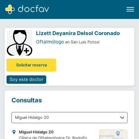
Lizett Deyanira Delsol Coronado
Oftalmólogo
en San Luis Potosi
Buscar
Solicitar reserva
Software para clínicas
Soporte
Soy este doctor
¿Eres un doctor?
Consultas
Miguel Hidalgo 20
Clínica de Oftalmológica Dr. Rodolfo