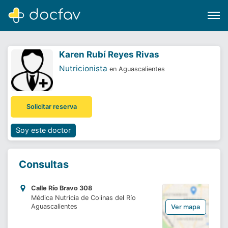
Karen Rubí Reyes Rivas
Nutricionista
en Aguascalientes
Buscar
Solicitar reserva
Software para clínicas
Soporte
Soy este doctor
¿Eres un doctor?
Consultas
Calle Río Bravo 308
Médica Nutricia de Colinas del Río
Aguascalientes
Ver mapa