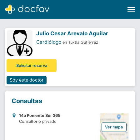
Julio Cesar Arevalo Aguilar
Cardiólogo
en Tuxtla Gutierrez
Buscar
Solicitar reserva
Software para clínicas
Soporte
Soy este doctor
¿Eres un doctor?
Consultas
14a Poniente Sur 365
Consultorio privado
Ver mapa