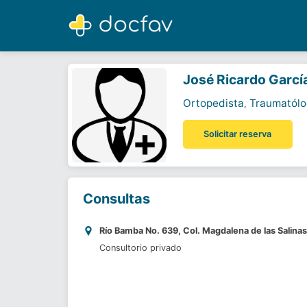
José Ricardo García Colín Jiménez
Ortopedista
,
Traumatólogo
José Ricardo Garcí
Ortopedista
Traumatól
,
Solicitar reserva
Consultas
Río Bamba No. 639, Col. Magdalena de las Salina
Consultorio privado