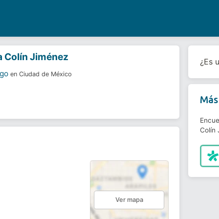
a Colín Jiménez
¿Es 
ogo
en Ciudad de México
Más 
Encue
Colín
s
Ver mapa