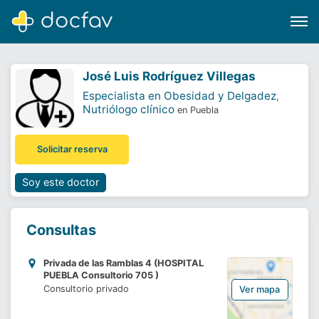
José Luis Rodríguez Villegas
Especialista en Obesidad y Delgadez
,
Nutriólogo clínico
en Puebla
Buscar
Solicitar reserva
Software para clínicas
Soporte
Soy este doctor
¿Eres un doctor?
Consultas
Privada de las Ramblas 4 (HOSPITAL
PUEBLA Consultorio 705 )
Consultorio privado
Ver mapa