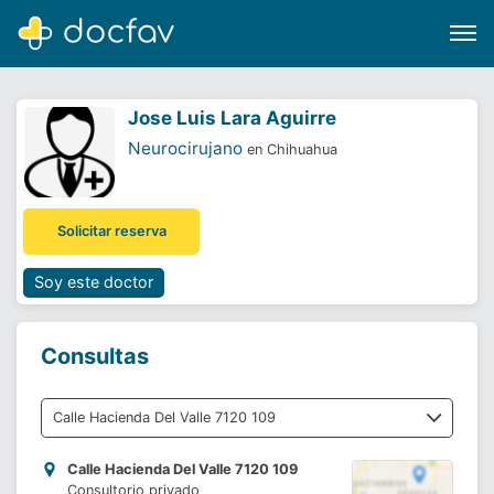
Jose Luis Lara Aguirre
Neurocirujano
en Chihuahua
Buscar
Solicitar reserva
Software para clínicas
Soporte
Soy este doctor
¿Eres un doctor?
Consultas
Calle Hacienda Del Valle 7120 109
Consultorio privado