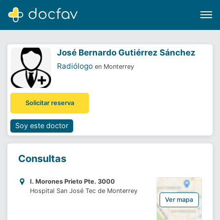
José Bernardo Gutiérrez Sánchez
Radiólogo
en Monterrey
Buscar
Solicitar reserva
Software para clínicas
Soporte
Soy este doctor
¿Eres un doctor?
Consultas
I. Morones Prieto Pte. 3000
Hospital San José Tec de Monterrey
Ver mapa