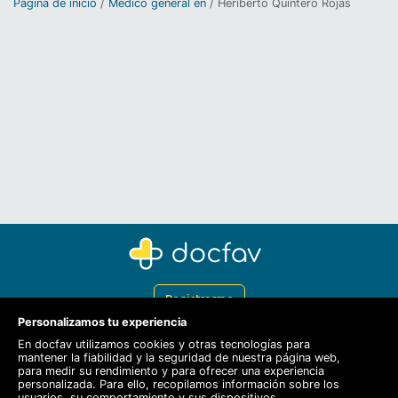
Página de inicio
Médico general en
Heriberto Quintero Rojas
Registrarme
Personalizamos tu experiencia
Docfav
En docfav utilizamos cookies y otras tecnologías para
mantener la fiabilidad y la seguridad de nuestra página web,
Recursos
para medir su rendimiento y para ofrecer una experiencia
personalizada. Para ello, recopilamos información sobre los
Para doctores
usuarios, su comportamiento y sus dispositivos