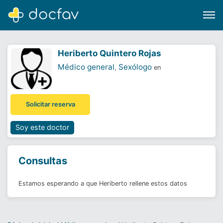
Heriberto Quintero Rojas
Médico general
Sexólogo
,
en
Buscar
Solicitar reserva
Software para clínicas
Soporte
Soy este doctor
¿Eres un doctor?
Consultas
Estamos esperando a que Heriberto rellene estos datos