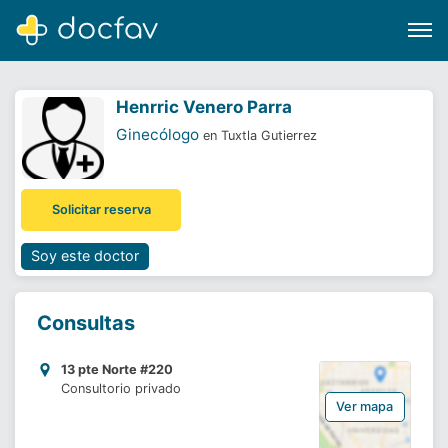
Henrric Venero Parra
Ginecólogo
en Tuxtla Gutierrez
Buscar
Solicitar reserva
Software para clínicas
Soporte
Soy este doctor
¿Eres un doctor?
Consultas
13 pte Norte #220
Consultorio privado
Ver mapa