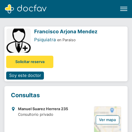
Francisco Arjona Mendez
Psiquiatra
en Paraiso
Buscar
Solicitar reserva
Software para clínicas
Soporte
Soy este doctor
¿Eres un doctor?
Consultas
Manuel Suarez Herrera 235
Consultorio privado
Ver mapa