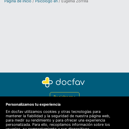
Página de inicio
Psicólogo en
Eugenia Zorrilla
Registrarme
Personalizamos tu experiencia
Docfav
En docfav utilizamos cookies y otras tecnologías para
mantener la fiabilidad y la seguridad de nuestra página web,
Recursos
para medir su rendimiento y para ofrecer una experiencia
personalizada. Para ello, recopilamos información sobre los
Para doctores
usuarios, su comportamiento y sus dispositivos