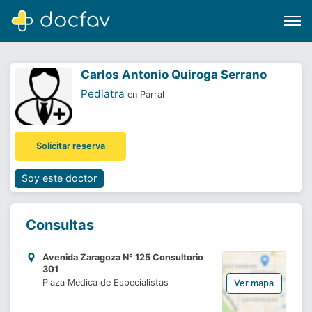
Carlos Antonio Quiroga Serrano
Pediatra
en Parral
Buscar
Solicitar reserva
Software para clínicas
Soporte
Soy este doctor
¿Eres un doctor?
Consultas
Avenida Zaragoza N° 125 Consultorio
301
Plaza Medica de Especialistas
Ver mapa