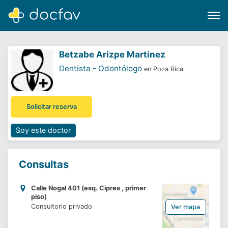
Betzabe Arizpe Martinez
Dentista - Odontólogo
en Poza Rica
Buscar
Solicitar reserva
Software para clínicas
Soporte
Soy este doctor
¿Eres un doctor?
Consultas
Calle Nogal 401 (esq. Cipres , primer
piso)
Consultorio privado
Ver mapa