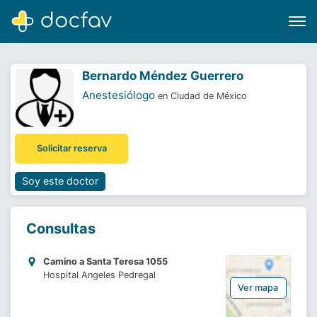
Bernardo Méndez Guerrero
Anestesiólogo
en Ciudad de México
Buscar
Solicitar reserva
Software para clínicas
Soporte
Soy este doctor
¿Eres un doctor?
Consultas
Camino a Santa Teresa 1055
Hospital Angeles Pedregal
Ver mapa