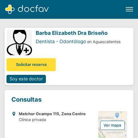
Barba Elizabeth Dra Briseño
Dentista - Odontólogo
en Aguascalientes
Buscar
Solicitar reserva
Software para clínicas
Soporte
Soy este doctor
¿Eres un doctor?
Consultas
Melchor Ocampo 115, Zona Centro
Clínica privada
Ver mapa