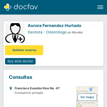
Aurora Fernandez Hurtado
Dentista - Odontólogo
en Morelia
Buscar
Solicitar reserva
Software para clínicas
Soporte
Soy este doctor
¿Eres un doctor?
Consultas
Francisco Eusebio Kino No. 47
Consultorio privado
Ver mapa