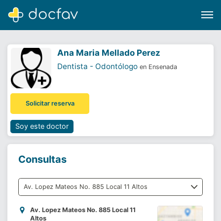
Ana Maria Mellado Perez
Dentista - Odontólogo
en Ensenada
Buscar
Solicitar reserva
Software para clínicas
Soporte
Soy este doctor
¿Eres un doctor?
Consultas
Av. Lopez Mateos No. 885 Local 11
Altos