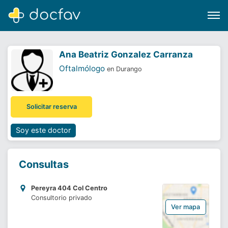
Ana Beatriz Gonzalez Carranza
Oftalmólogo
en Durango
Buscar
Solicitar reserva
Software para clínicas
Soporte
Soy este doctor
¿Eres un doctor?
Consultas
Pereyra 404 Col Centro
Consultorio privado
Ver mapa