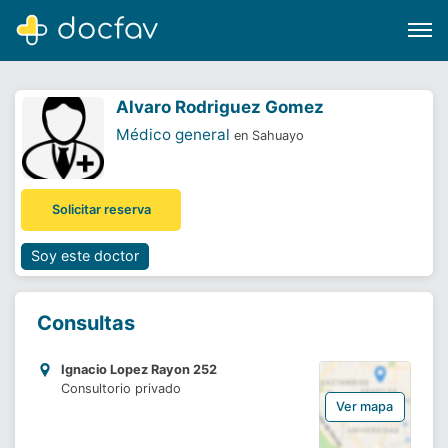
Alvaro Rodriguez Gomez
Médico general
en Sahuayo
Buscar
Solicitar reserva
Software para clínicas
Soporte
Soy este doctor
¿Eres un doctor?
Consultas
Ignacio Lopez Rayon 252
Consultorio privado
Ver mapa