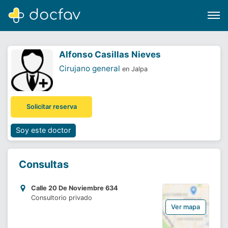
Alfonso Casillas Nieves
Cirujano general
en Jalpa
Buscar
Solicitar reserva
Software para clínicas
Soporte
Soy este doctor
¿Eres un doctor?
Consultas
Calle 20 De Noviembre 634
Consultorio privado
Ver mapa