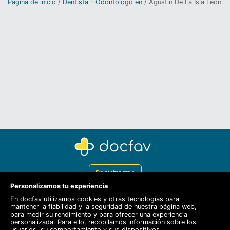
Página de inicio
Dentista - Odontólogo en
Agustín De La Isla León
Registrarme
Personalizamos tu experiencia
Docfav
En docfav utilizamos cookies y otras tecnologías para
mantener la fiabilidad y la seguridad de nuestra página web,
Recursos
para medir su rendimiento y para ofrecer una experiencia
personalizada. Para ello, recopilamos información sobre los
Para doctores
usuarios, su comportamiento y sus dispositivos