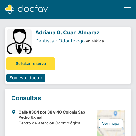
Adriana G. Cuan Almaraz
Dentista - Odontólogo
en Mérida
Buscar
Solicitar reserva
Software para clínicas
Soporte
Soy este doctor
¿Eres un doctor?
Consultas
Calle #304 por 38 y 40 Colonia Sab
Pedro Uxmal
Centro de Atención Odontológica
Ver mapa