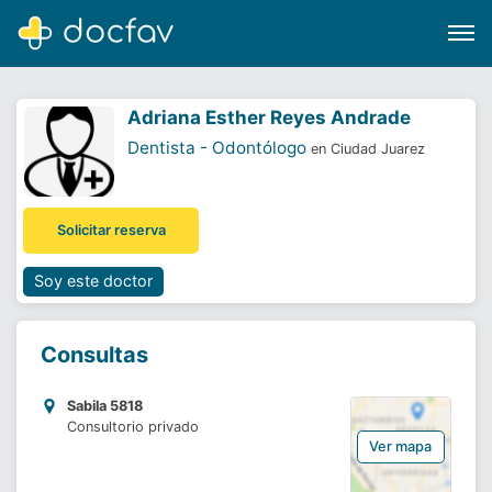
Adriana Esther Reyes Andrade
Dentista - Odontólogo
en Ciudad Juarez
Buscar
Solicitar reserva
Software para clínicas
Soporte
Soy este doctor
¿Eres un doctor?
Consultas
Sabila 5818
Consultorio privado
Ver mapa