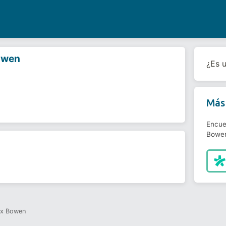
owen
¿Es 
Más 
Encue
Bowen
s
ox Bowen