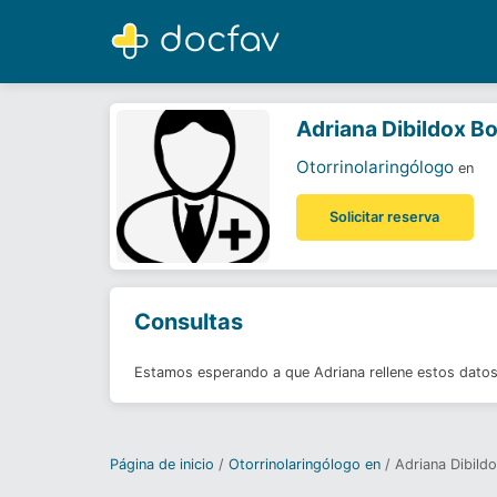
Adriana Dibildox Bowen
Otorrinolaringólogo
Adriana Dibildox B
Otorrinolaringólogo
en
Solicitar reserva
Consultas
Estamos esperando a que Adriana rellene estos dato
Página de inicio
Otorrinolaringólogo en
Adriana Dibild