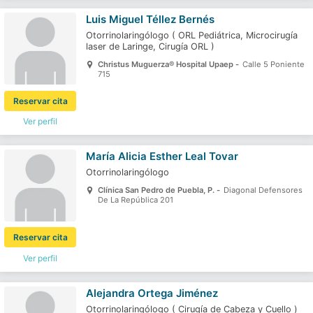
Luis Miguel Téllez Bernés
Otorrinolaringólogo
(
ORL Pediátrica,
Microcirugía
laser de Laringe,
Cirugía ORL
)
Christus Muguerza® Hospital Upaep -
Calle 5 Poniente
715
Reservar cita
Ver perfil
María Alicia Esther Leal Tovar
Otorrinolaringólogo
Clínica San Pedro de Puebla, P. -
Diagonal Defensores
De La República 201
Reservar cita
Ver perfil
Alejandra Ortega Jiménez
Otorrinolaringólogo
(
Cirugía de Cabeza y Cuello
)