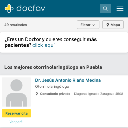
49 resultados
Filtrar
Mapa
+
−
más
¿Eres un Doctor y quieres conseguir
⇧
pacientes
click aquí
?
»
©
OpenStreetMap
contributors.
Buscar
Software para clínicas
Los mejores otorrinolaringólogo en Puebla
Soporte
Dr.
Jesús Antonio Riaño Medina
¿Eres un doctor?
Otorrinolaringólogo
Consultorio privado -
Diagonal Ignacio Zaragoza 4508
Reservar cita
Ver perfil