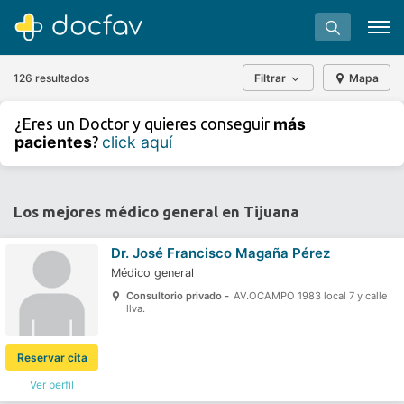
126 resultados
Filtrar
Mapa
+
−
más
¿Eres un Doctor y quieres conseguir
⇧
pacientes
click aquí
?
»
©
OpenStreetMap
contributors.
Buscar
Software para clínicas
Los mejores médico general en Tijuana
Soporte
Dr.
José Francisco Magaña Pérez
¿Eres un doctor?
Médico general
Consultorio privado -
AV.OCAMPO 1983 local 7 y calle
llva.
Reservar cita
Ver perfil